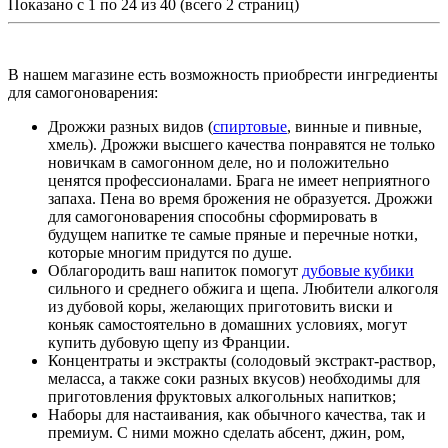
Показано с 1 по 24 из 40 (всего 2 страниц)
В нашем магазине есть возможность приобрести ингредиенты
для самогоноварения:
Дрожжи разных видов (
спиртовые
, винные и пивные,
хмель). Дрожжи высшего качества понравятся не только
новичкам в самогонном деле, но и положительно
ценятся профессионалами. Брага не имеет неприятного
запаха. Пена во время брожения не образуется. Дрожжи
для самогоноварения способны сформировать в
будущем напитке те самые пряные и перечные нотки,
которые многим придутся по душе.
Облагородить ваш напиток помогут
дубовые кубики
сильного и среднего обжига и щепа. Любители алкоголя
из дубовой коры, желающих приготовить виски и
коньяк самостоятельно в домашних условиях, могут
купить дубовую щепу из Франции.
Концентраты и экстракты (солодовый экстракт-раствор,
меласса, а также соки разных вкусов) необходимы для
приготовления фруктовых алкогольных напитков;
Наборы для настаивания, как обычного качества, так и
премиум. С ними можно сделать абсент, джин, ром,