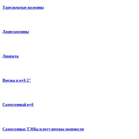
Тарельчатые колонны
Джин корзины
Димрота
Врезка в куб 2"
Самогонный куб
Самогонные ТЭНы и регуляторы мощности