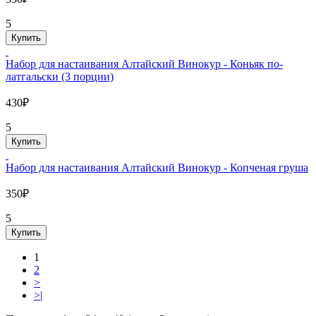
5
Купить
Набор для настаивания Алтайский Винокур - Коньяк по-
латгальски (3 порции)
430₽
5
Купить
Набор для настаивания Алтайский Винокур - Копченая груша
350₽
5
Купить
1
2
>
>|