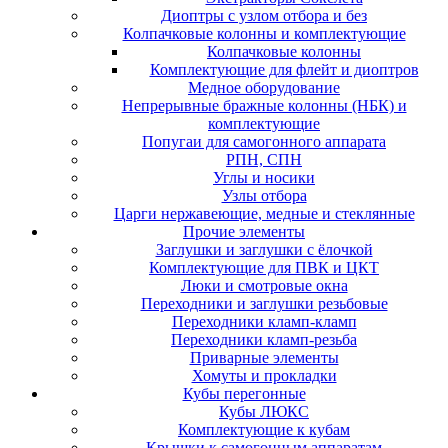
Диоптры с узлом отбора и без
Колпачковые колонны и комплектующие
Колпачковые колонны
Комплектующие для флейт и диоптров
Медное оборудование
Непрерывные бражные колонны (НБК) и
комплектующие
Попугаи для самогонного аппарата
РПН, СПН
Углы и носики
Узлы отбора
Царги нержавеющие, медные и стеклянные
Прочие элементы
Заглушки и заглушки с ёлочкой
Комплектующие для ПВК и ЦКТ
Люки и смотровые окна
Переходники и заглушки резьбовые
Переходники кламп-кламп
Переходники кламп-резьба
Приварные элементы
Хомуты и прокладки
Кубы перегонные
Кубы ЛЮКС
Комплектующие к кубам
Крышки к самогонным аппаратам