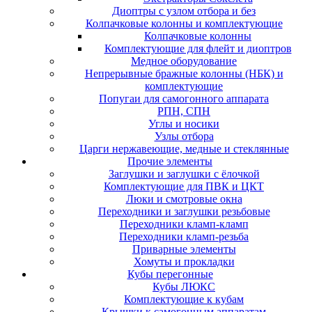
Диоптры с узлом отбора и без
Колпачковые колонны и комплектующие
Колпачковые колонны
Комплектующие для флейт и диоптров
Медное оборудование
Непрерывные бражные колонны (НБК) и
комплектующие
Попугаи для самогонного аппарата
РПН, СПН
Углы и носики
Узлы отбора
Царги нержавеющие, медные и стеклянные
Прочие элементы
Заглушки и заглушки с ёлочкой
Комплектующие для ПВК и ЦКТ
Люки и смотровые окна
Переходники и заглушки резьбовые
Переходники кламп-кламп
Переходники кламп-резьба
Приварные элементы
Хомуты и прокладки
Кубы перегонные
Кубы ЛЮКС
Комплектующие к кубам
Крышки к самогонным аппаратам