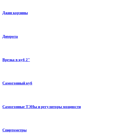
Джин корзины
Димрота
Врезка в куб 2"
Самогонный куб
Самогонные ТЭНы и регуляторы мощности
Спиртометры