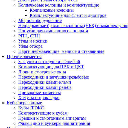
Колпачковые колонны и комплектующие
Колпачковые колонны
Комплектующие для флейт и диоптров
Медное оборудование
Непрерывные бражные колонны (НБК) и комплектую
Попугаи для самогонного аппарата
РПН, СПН
Углы и носики
Узлы отбора
Царги нержавеющие, медные и стеклянные
Прочие элементы
Заглушки и заглушки с ёлочкой
Комплектующие для ПВК и ЦКТ
Люки и смотровые окна
Переходники и заглушки резьбовые
Переходники кламп-кламп
Переходники кламп-резьба
Приварные элементы
Хомуты и прокладки
Кубы перегонные
Кубы ЛЮКС
Комплектующие к кубам
Крышки к самогонным аппаратам
Фальш дно и бункеры для затирания