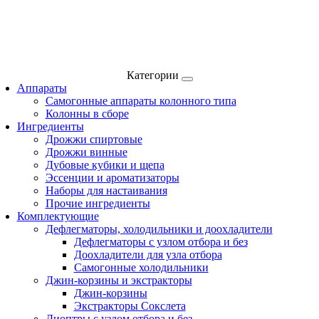
Категории
Аппараты
Самогонные аппараты колонного типа
Колонны в сборе
Ингредиенты
Дрожжи спиртовые
Дрожжи винные
Дубовые кубики и щепа
Эссенции и ароматизаторы
Наборы для настаивания
Прочие ингредиенты
Комплектующие
Дефлегматоры, холодильники и доохладители
Дефлегматоры с узлом отбора и без
Доохладители для узла отбора
Самогонные холодильники
Джин-корзины и экстракторы
Джин-корзины
Экстракторы Сокслета
Диоптры с узлом отбора и без