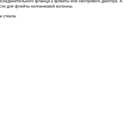
исоединительного фланца у флейты или смотрового диоптра. А
асти для флейты колпачковой колонны.
и стёкла.