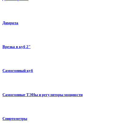
Димрота
Врезка в куб 2"
Самогонный куб
Самогонные ТЭНы и регуляторы мощности
Спиртометры