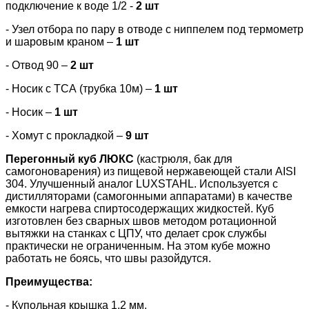
подключение к воде 1/2 -
2 шт
- Узел отбора по пару в отводе с ниппелем под термометр
и шаровым краном –
1 шт
- Отвод 90 –
2 шт
- Носик с ТСА (трубка 10м) –
1 шт
- Носик –
1 шт
- Хомут с прокладкой –
9 шт
Перегонный куб ЛЮКС
(кастрюля, бак для
самогоноварения) из пищевой нержавеющей стали AISI
304. Улучшенный аналог LUXSTAHL. Используется с
дистилляторами (самогонными аппаратами) в качестве
емкости нагрева спиртосодержащих жидкостей. Куб
изготовлен без сварных швов методом ротационной
вытяжки на станках с ЦПУ, что делает срок службы
практически не ограниченным. На этом кубе можно
работать не боясь, что швы разойдутся.
Преимущества:
- Купольная крышка 1,2 мм.