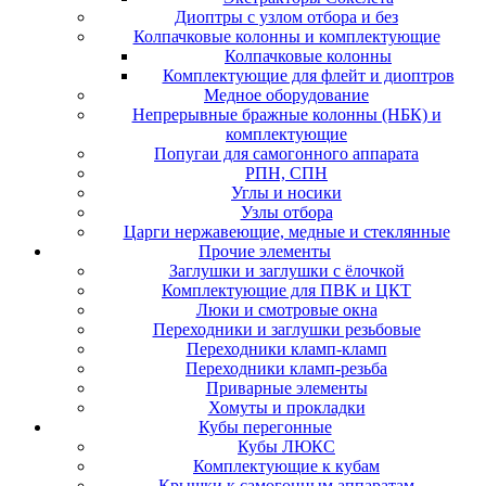
Диоптры с узлом отбора и без
Колпачковые колонны и комплектующие
Колпачковые колонны
Комплектующие для флейт и диоптров
Медное оборудование
Непрерывные бражные колонны (НБК) и
комплектующие
Попугаи для самогонного аппарата
РПН, СПН
Углы и носики
Узлы отбора
Царги нержавеющие, медные и стеклянные
Прочие элементы
Заглушки и заглушки с ёлочкой
Комплектующие для ПВК и ЦКТ
Люки и смотровые окна
Переходники и заглушки резьбовые
Переходники кламп-кламп
Переходники кламп-резьба
Приварные элементы
Хомуты и прокладки
Кубы перегонные
Кубы ЛЮКС
Комплектующие к кубам
Крышки к самогонным аппаратам